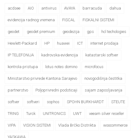
acdsee
AIO
antivirus
AVAYA
barracuda
dahua
evidencija radnog vremena
FISCAL
FISKALNI SISTEMI
geodet
geodet premium
geodezija
gps
hcl techologies
Hewlett-Packard
HP
huawei
ICT
internet prodaja
IP TELEFONIJA
kadrovska evidencija
katastarski softver
kontrola pristupa
lotus notes domino
microfocus
Ministarstvo privrede Kantona Sarajevo
novogodišnja čestitka
partnerstvo
Poljoprivredni podsticaji
sajam zaposljavanja
softver
softveri
sophos
SPOHN BURKHARDT
STEUTE
TRING
Turck
UNITRONICS
UWT
veeam silver reseller
VIPA
VISION SISTEMI
Vlada Brčko Distrikta
woocommerce
YASKAWA