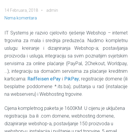
14 Februara, 2018
admin
Nema komentara
IT Systems je razvio cjelovito rješenje Webshop – internet
trgovina za mala i srednja preduzeća. Nudimo kompletnu
uslugu: kreiranje i dizajniranja Webshop-a; postavljanja
proizvoda i usluga; integraciju sa svim poznatijim svjetskim
servisima za online plaćanje (PayPal, 2Chekout, Worldpay,
…); integraciju sa domaćim servisima za plaćanje kreditnim
karticama:
Raiffeisen ePay
i
PikPay
; registracije domene (ili
besplatne poddomene *.its.ba); puštanja u rad (instalacije
na webserveru) i Webhosting trgovine.
Cijena kompletnog paketa je 1600KM. U cijenu je uključena
registracija .ba ili .com domene, webhosting domene,
dizajniranje webshop-a, postavljanje 150 proizvoda u
webshop-u, instalacija i puštanje u rad trgovine, 5 email