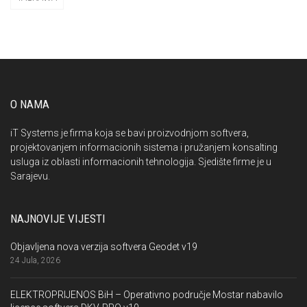
O NAMA
iT Systems je firma koja se bavi proizvodnjom softvera,
projektovanjem informacionih sistema i pružanjem konsalting
usluga iz oblasti informacionih tehnologija. Sjedište firme je u
Sarajevu.
NAJNOVIJE VIJESTI
Objavljena nova verzija softvera Geodet v19
24 Jula, 2026
ELEKTROPRIJENOS BiH – Operativno područje Mostar nabavilo