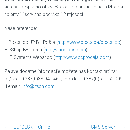
adresa, besplatno obavještavanje o pristiglim narudžbama
na email i servisna podrška 12 mjeseci.
Naše reference:
– Postshop JP BH Pošta (
h
ttp://www.posta.ba/postshop
)
– eShop BH Pošta (
h
ttp://shop.posta.ba
)
– IT Systems Webshop (
http://www.pcprodaja.com
)
Za sve dodatne informacije možete nas kontaktirati na:
tel/fax: ++387(0)33 941 461, mobitel: ++387(0)61 150 009
ili email:
info@itsbh.com
←
HELPDESK – Online
SMS Server –
→