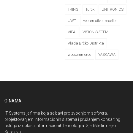
TRING
Turck
UNITRONICS
UWT
veeam silver reseller
VIPA
VISION SISTEMI
Vlada Brčko Distrikta
woocommerce
YASKAWA
O NAMA
iT Systems je firma koja se bavi proizvodnjom softvera,
projektovanjem informacionih sistema i pružanjem konsalting
usluga iz oblasti informacionih tehnologija. Sjedište firme je u
Sarajevu.