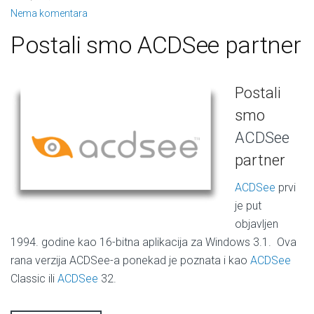
Nema komentara
Postali smo ACDSee partner
Postali
smo
ACDSee
partner
ACDSee
prvi
je put
objavljen
1994. godine kao 16-bitna aplikacija za Windows 3.1. Ova
rana verzija ACDSee-a ponekad je poznata i kao
ACDSee
Classic ili
ACDSee
32.