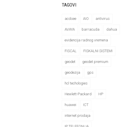
TAGOVI
acdsee
AIO
antivirus
AVAYA
barracuda
dahua
evidencija radnog vremena
FISCAL
FISKALNI SISTEMI
geodet
geodet premium
geodezija
gps
hcl techologies
Hewlett-Packard
HP
huawei
ICT
internet prodaja
IP TELEFONIJA