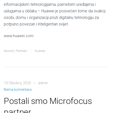
informacijskim tehnologijama, pametnim uređajima i
uslugama u oblaku – Huawei je posvećen tome da svakoj
osobi, domu i organizaciji pruži digitalnu tehnologiju za
potpuno povezan i inteligentan svijet.
www.huawei.com
Novosti
,
Partneri
huawei
19 Oktobra, 2020
admin
Nema komentara
Postali smo Microfocus
partner