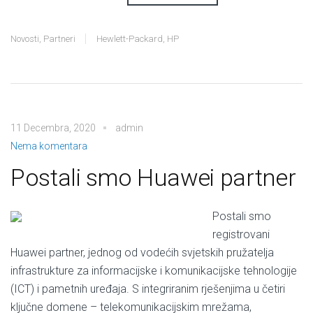
Novosti
,
Partneri
Hewlett-Packard
,
HP
11 Decembra, 2020
admin
Nema komentara
Postali smo Huawei partner
Postali smo
registrovani
Huawei partner, jednog od vodećih svjetskih pružatelja
infrastrukture za informacijske i komunikacijske tehnologije
(ICT) i pametnih uređaja. S integriranim rješenjima u četiri
ključne domene – telekomunikacijskim mrežama,