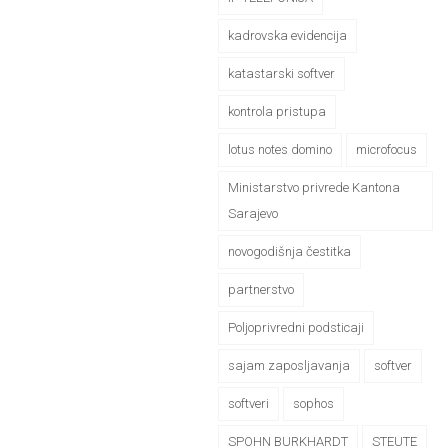
kadrovska evidencija
katastarski softver
kontrola pristupa
lotus notes domino
microfocus
Ministarstvo privrede Kantona
Sarajevo
novogodišnja čestitka
partnerstvo
Poljoprivredni podsticaji
sajam zaposljavanja
softver
softveri
sophos
SPOHN BURKHARDT
STEUTE