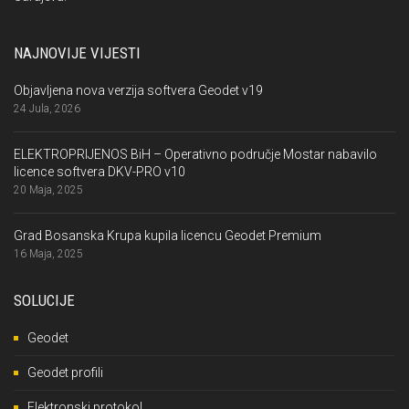
NAJNOVIJE VIJESTI
Objavljena nova verzija softvera Geodet v19
24 Jula, 2026
ELEKTROPRIJENOS BiH – Operativno područje Mostar nabavilo
licence softvera DKV-PRO v10
20 Maja, 2025
Grad Bosanska Krupa kupila licencu Geodet Premium
16 Maja, 2025
SOLUCIJE
Geodet
Geodet profili
Elektronski protokol