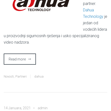
partner.
Dahua
Technology
je
jedan od
vodećih lidera
u proizvodnji sigurnosnih rješenja i usko specijaliziranog
video nadzora.
Read more
Novosti
,
Partneri
dahua
14 Januara, 2021
admin