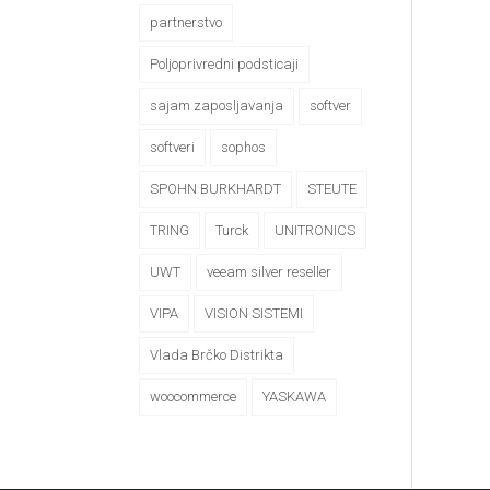
partnerstvo
Poljoprivredni podsticaji
sajam zaposljavanja
softver
softveri
sophos
SPOHN BURKHARDT
STEUTE
TRING
Turck
UNITRONICS
UWT
veeam silver reseller
VIPA
VISION SISTEMI
Vlada Brčko Distrikta
woocommerce
YASKAWA