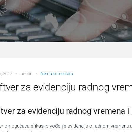
a, 2017
admin
Nema komentara
ftver za evidenciju radnog vr
tver za evidenciju radnog vremena i
er omogućava efikasno vođenje evidencije o radnom vremenu uz 