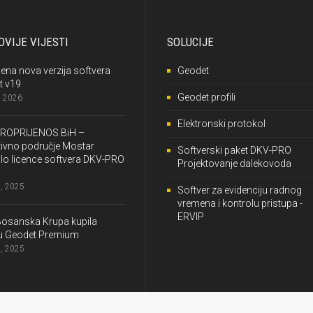
VIJE VIJESTI
SOLUCIJE
jena nova verzija softvera
Geodet
t v19
Geodet profili
, 2026
Elektronski protokol
ROPRIJENOS BiH –
ivno područje Mostar
Softverski paket DKV-PRO
lo licence softvera DKV-PRO
Projektovanje dalekovoda
, 2025
Softver za evidenciju radnog
vremena i kontrolu pristupa -
ERVIP
Bosanska Krupa kupila
cu Geodet Premium
, 2025