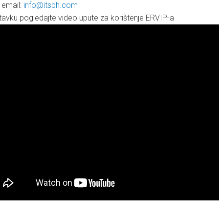
i email:
info@itsbh.com
tavku pogledajte video upute za korištenje ERVIP-a