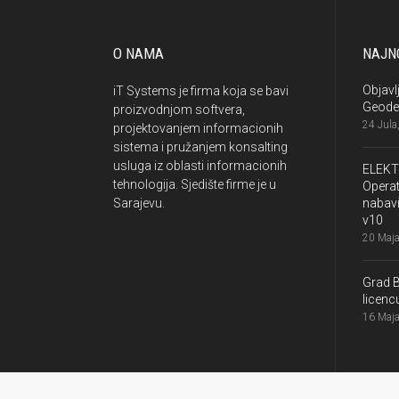
O NAMA
NAJNO
Objavl
iT Systems je firma koja se bavi
Geode
proizvodnjom softvera,
24 Jula
projektovanjem informacionih
sistema i pružanjem konsalting
usluga iz oblasti informacionih
ELEKT
tehnologija. Sjedište firme je u
Operat
Sarajevu.
nabavi
v10
20 Maja
Grad 
licen
16 Maja