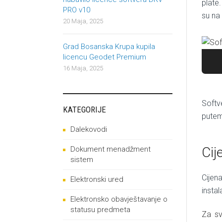
plate
PRO v10
su na
20 Maja, 2025
Grad Bosanska Krupa kupila
licencu Geodet Premium
16 Maja, 2025
Softv
KATEGORIJE
putem
Dalekovodi
Cij
Dokument menadžment
sistem
Cijen
Elektronski ured
instal
Elektronsko obavještavanje o
statusu predmeta
Za sv