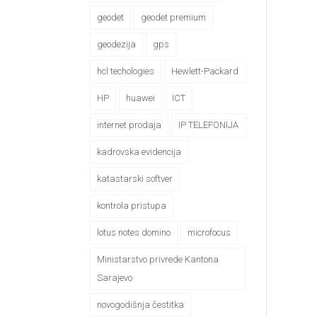
geodet
geodet premium
geodezija
gps
hcl techologies
Hewlett-Packard
HP
huawei
ICT
internet prodaja
IP TELEFONIJA
kadrovska evidencija
katastarski softver
kontrola pristupa
lotus notes domino
microfocus
Ministarstvo privrede Kantona
Sarajevo
novogodišnja čestitka