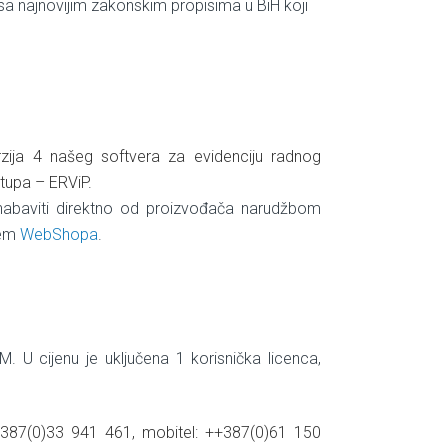
sa najnovijim zakonskim propisima u BiH koji
rzija 4 našeg softvera za evidenciju radnog
stupa – ERViP.
 nabaviti direktno od proizvođača narudžbom
utem
WebShopa
.
 U cijenu je uključena 1 korisnička licenca,
++387(0)33 941 461, mobitel: ++387(0)61 150