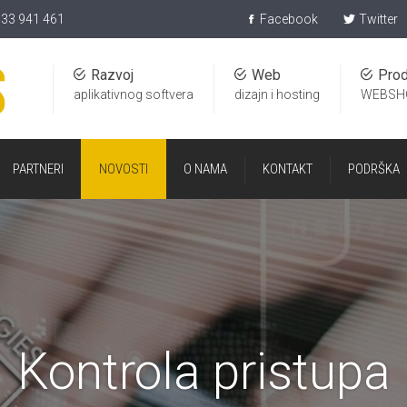
)33 941 461
Facebook
Twitter
Razvoj
Web
Prod
aplikativnog softvera
dizajn i hosting
WEBSH
PARTNERI
NOVOSTI
O NAMA
KONTAKT
PODRŠKA
Kontrola pristupa