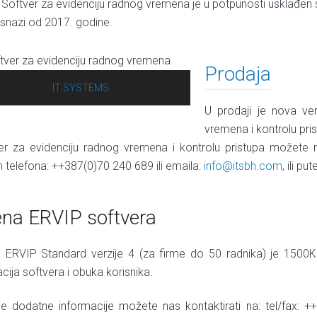
. Softver za evidenciju radnog vremena je u potpunosti usklađen 
 snazi od 2017. godine.
Prodaja
IT SYSTEMS
U prodaji je nova ve
vremena i kontrolu pri
er za evidenciju radnog vremena i kontrolu pristupa možete
 telefona: ++387(0)70 240 689 ili emaila:
info@itsbh.com
, ili p
ena ERVIP softvera
a ERVIP Standard verzije 4 (za firme do 50 radnika) je 1500KM.
acija softvera i obuka korisnika.
e dodatne informacije možete nas kontaktirati na: tel/fax: 