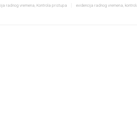
cija radnog vremena
,
Kontrola pristupa
evidencija radnog vremena
,
kontro