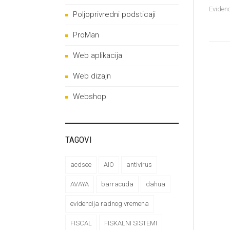
Eviden
Poljoprivredni podsticaji
ProMan
Web aplikacija
Web dizajn
Webshop
TAGOVI
acdsee
AIO
antivirus
AVAYA
barracuda
dahua
evidencija radnog vremena
FISCAL
FISKALNI SISTEMI