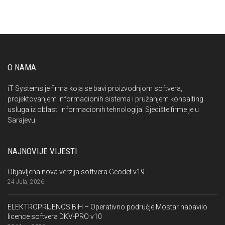
O NAMA
iT Systems je firma koja se bavi proizvodnjom softvera,
projektovanjem informacionih sistema i pružanjem konsalting
usluga iz oblasti informacionih tehnologija. Sjedište firme je u
Sarajevu.
NAJNOVIJE VIJESTI
Objavljena nova verzija softvera Geodet v19
24 Jula, 2026
ELEKTROPRIJENOS BiH – Operativno područje Mostar nabavilo
licence softvera DKV-PRO v10