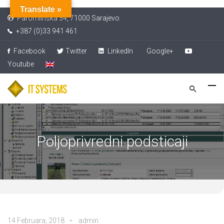
Translate »
Paromlinska 34, 71000 Sarajevo
+387 (0)33 941 461
Facebook
Twitter
LinkedIn
Google+
Youtube
Poljoprivredni podsticaji
14 Februara, 2018
admin