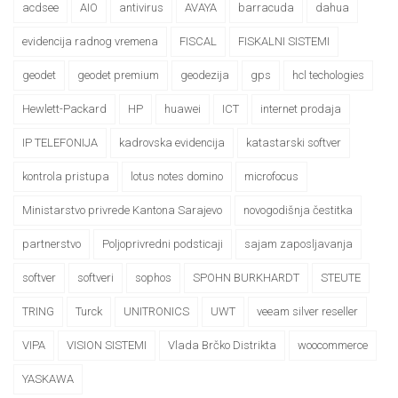
acdsee
AIO
antivirus
AVAYA
barracuda
dahua
evidencija radnog vremena
FISCAL
FISKALNI SISTEMI
geodet
geodet premium
geodezija
gps
hcl techologies
Hewlett-Packard
HP
huawei
ICT
internet prodaja
IP TELEFONIJA
kadrovska evidencija
katastarski softver
kontrola pristupa
lotus notes domino
microfocus
Ministarstvo privrede Kantona Sarajevo
novogodišnja čestitka
partnerstvo
Poljoprivredni podsticaji
sajam zaposljavanja
softver
softveri
sophos
SPOHN BURKHARDT
STEUTE
TRING
Turck
UNITRONICS
UWT
veeam silver reseller
VIPA
VISION SISTEMI
Vlada Brčko Distrikta
woocommerce
YASKAWA