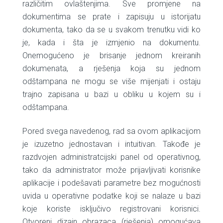
različitim ovlaštenjima. Sve promjene na
dokumentima se prate i zapisuju u istorijatu
dokumenta, tako da se u svakom trenutku vidi ko
je, kada i šta je izmjenio na dokumentu.
Onemogućeno je brisanje jednom kreiranih
dokumenata, a rješenja koja su jednom
odštampana ne mogu se više mijenjati i ostaju
trajno zapisana u bazi u obliku u kojem su i
odštampana.
Pored svega navedenog, rad sa ovom aplikacijom
je izuzetno jednostavan i intuitivan. Takođe je
razdvojen administratcijski panel od operativnog,
tako da administrator može prijavljivati korisnike
aplikacije i podešavati parametre bez mogućnosti
uvida u operativne podatke koji se nalaze u bazi
koje koriste isključivo registrovani korisnici.
Otvoreni dizajn obrazaca (rješenja) omogućava