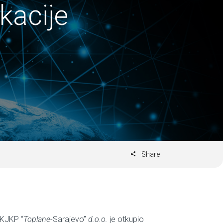
kacije
Share
 KJKP “
Toplane
-Sarajevo”
d.o.o.
je otkupio