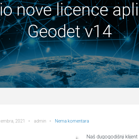
io nove licence apli
Geodet v14
cembra, 2021
admin
Nema komentara
Naš dugogodišnji klijent