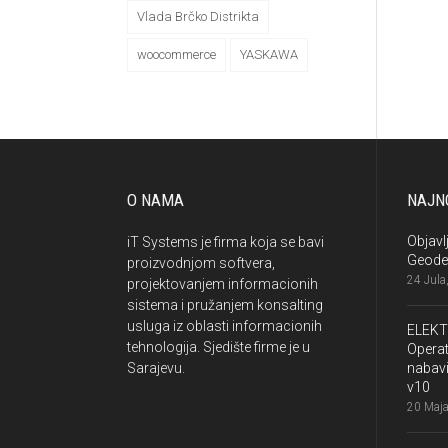
Vlada Brčko Distrikta
woocommerce
YASKAWA
O NAMA
NAJNO
Objavl
iT Systems je firma koja se bavi
Geode
proizvodnjom softvera,
24 Jula
projektovanjem informacionih
sistema i pružanjem konsalting
usluga iz oblasti informacionih
ELEKT
tehnologija. Sjedište firme je u
Operat
Sarajevu.
nabavi
v10
20 Maja