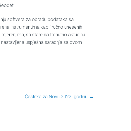
 Geodet.
dnju softvera za obradu podataka sa
rena instrumentima kao i ručno unesenih
jerenjima, sa stare na trenutno aktuelnu
je nastavljena uspješna saradnja sa ovom
Čestitka za Novu 2022. godinu
→