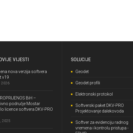
VIJE VIJESTI
SOLUCIJE
jena nova verzija softvera
Geodet
t v19
Geodet profili
, 2026
Elektronski protokol
ROPRIJENOS BiH –
ivno područje Mostar
Softverski paket DKV-PRO
lo licence softvera DKV-PRO
Projektovanje dalekovoda
, 2025
Softver za evidenciju radnog
vremena i kontrolu pristupa -