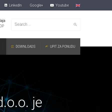
LinkedIn
Google+
Youtube
aja
Search for:
OP
DOWNLOADS
UPIT ZA PONUDU
.o.o. je