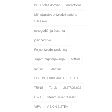
lotus notes domino
microfocus
Ministarstvo privrede Kantona
Sarajevo
novogodišnja čestitka
partnerstvo
Poljoprivredni podsticaji
sajam zaposljavanja
softver
softveri
sophos
SPOHN BURKHARDT
STEUTE
TRING
Turck
UNITRONICS
UWT
veeam silver reseller
VIPA
VISION SISTEMI