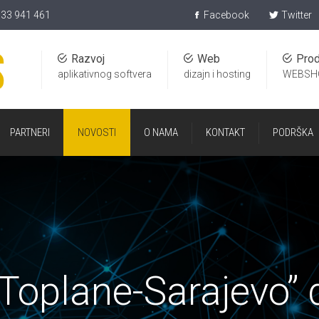
)33 941 461
Facebook
Twitter
Razvoj
Web
Prod
aplikativnog softvera
dizajn i hosting
WEBSH
PARTNERI
NOVOSTI
O NAMA
KONTAKT
PODRŠKA
oplane-Sarajevo” d