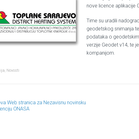
nove licence aplikacije
Time su uradili nadogra
geodetskog snimanja te
podataka o geodetskim m
verzije Geodet v14, te 
kompanijom.
ija
,
Novosti
va Web stranica za Nezavisnu novinsku
ost navigation
enciju ONASA