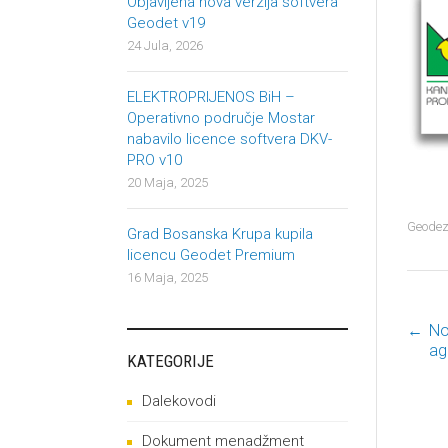
Objavljena nova verzija softvera
Geodet v19
24 Jula, 2026
ELEKTROPRIJENOS BiH –
Operativno područje Mostar
nabavilo licence softvera DKV-
PRO v10
20 Maja, 2025
Geodez
Grad Bosanska Krupa kupila
licencu Geodet Premium
16 Maja, 2025
←
No
P
ag
KATEGORIJE
Dalekovodi
Dokument menadžment