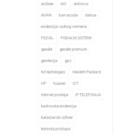
acdsee
AIO
antivirus
AVAYA
barracuda
dahua
evidencija radnog vremena
FISCAL
FISKALNI SISTEMI
geodet
geodet premium
geodezija
gps
hcl techologies
Hewlett-Packard
HP
huawei
ICT
internet prodaja
IP TELEFONIJA
kadrovska evidencija
katastarski softver
kontrola pristupa