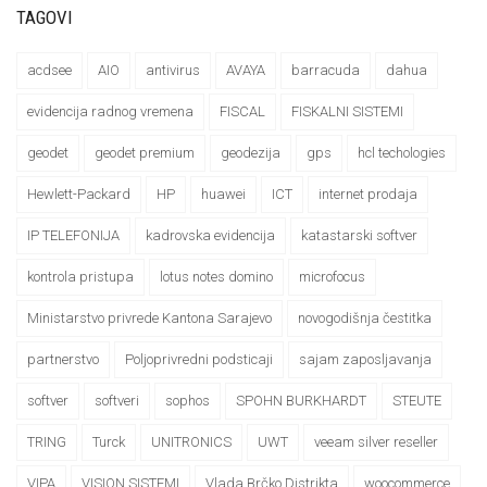
TAGOVI
acdsee
AIO
antivirus
AVAYA
barracuda
dahua
evidencija radnog vremena
FISCAL
FISKALNI SISTEMI
geodet
geodet premium
geodezija
gps
hcl techologies
Hewlett-Packard
HP
huawei
ICT
internet prodaja
IP TELEFONIJA
kadrovska evidencija
katastarski softver
kontrola pristupa
lotus notes domino
microfocus
Ministarstvo privrede Kantona Sarajevo
novogodišnja čestitka
partnerstvo
Poljoprivredni podsticaji
sajam zaposljavanja
softver
softveri
sophos
SPOHN BURKHARDT
STEUTE
TRING
Turck
UNITRONICS
UWT
veeam silver reseller
VIPA
VISION SISTEMI
Vlada Brčko Distrikta
woocommerce