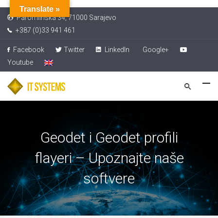
Translate »
Paromlinska 34, 71000 Sarajevo
+387 (0)33 941 461
Facebook
Twitter
LinkedIn
Google+
Youtube
Geodet i Geodet profili
flayeri – Upoznajte naše
softvere