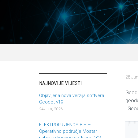
28 Jun
NAJNOVIJE VIJESTI
Geode
Objavljena nova verzija softvera
geode
Geodet v19
i Geod
24 Jula, 2026
ELEKTROPRIJENOS BiH –
Operativno područje Mostar
nabavilo licence softvera DKV-