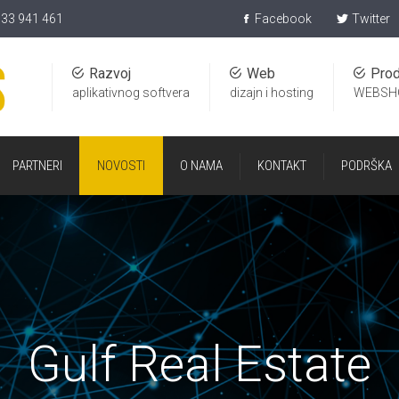
)33 941 461
Facebook
Twitter
Razvoj
Web
Prod
aplikativnog softvera
dizajn i hosting
WEBSH
PARTNERI
NOVOSTI
O NAMA
KONTAKT
PODRŠKA
Gulf Real Estate