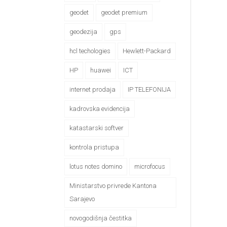
geodet
geodet premium
geodezija
gps
hcl techologies
Hewlett-Packard
HP
huawei
ICT
internet prodaja
IP TELEFONIJA
kadrovska evidencija
katastarski softver
kontrola pristupa
lotus notes domino
microfocus
Ministarstvo privrede Kantona
Sarajevo
novogodišnja čestitka