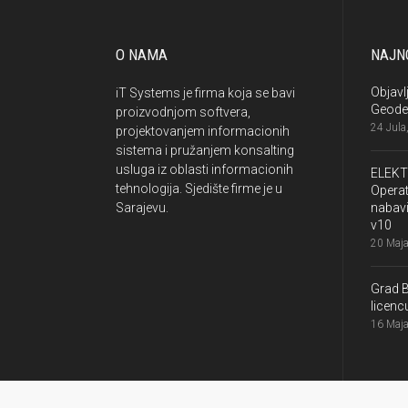
O NAMA
NAJNO
Objavl
iT Systems je firma koja se bavi
Geode
proizvodnjom softvera,
24 Jula
projektovanjem informacionih
sistema i pružanjem konsalting
usluga iz oblasti informacionih
ELEKT
tehnologija. Sjedište firme je u
Operat
Sarajevu.
nabavi
v10
20 Maja
Grad 
licen
16 Maja