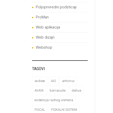
Poljoprivredni podsticaji
ProMan
Web aplikacija
Web dizajn
Webshop
TAGOVI
acdsee
AIO
antivirus
AVAYA
barracuda
dahua
evidencija radnog vremena
FISCAL
FISKALNI SISTEMI