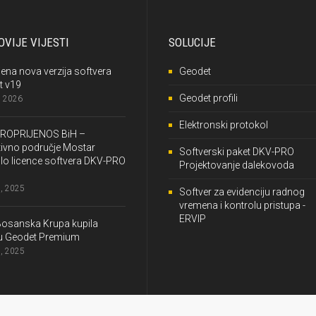
VIJE VIJESTI
SOLUCIJE
jena nova verzija softvera
Geodet
t v19
Geodet profili
, 2026
Elektronski protokol
ROPRIJENOS BiH –
ivno područje Mostar
Softverski paket DKV-PRO
lo licence softvera DKV-PRO
Projektovanje dalekovoda
, 2025
Softver za evidenciju radnog
vremena i kontrolu pristupa -
ERVIP
Bosanska Krupa kupila
cu Geodet Premium
, 2025