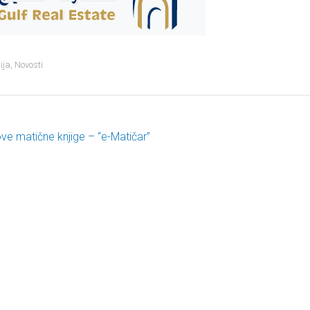
ija
,
Novosti
ve matične knjige – “e-Matičar”
ost navigation