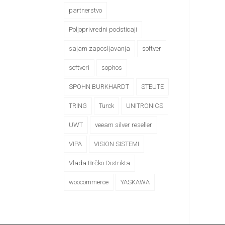
partnerstvo
Poljoprivredni podsticaji
sajam zaposljavanja
softver
softveri
sophos
SPOHN BURKHARDT
STEUTE
TRING
Turck
UNITRONICS
UWT
veeam silver reseller
VIPA
VISION SISTEMI
Vlada Brčko Distrikta
woocommerce
YASKAWA