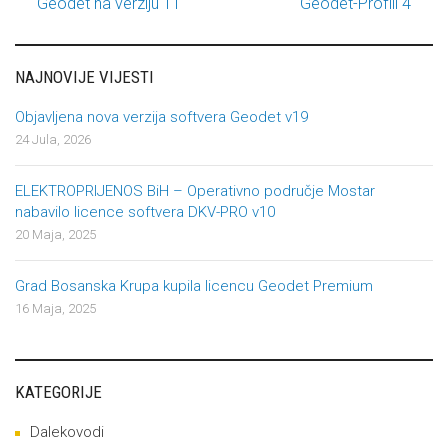
Geodet na verziju 11
Geodet-Profili 4
NAJNOVIJE VIJESTI
Objavljena nova verzija softvera Geodet v19
24 Jula, 2026
ELEKTROPRIJENOS BiH – Operativno područje Mostar
nabavilo licence softvera DKV-PRO v10
20 Maja, 2025
Grad Bosanska Krupa kupila licencu Geodet Premium
16 Maja, 2025
KATEGORIJE
Dalekovodi