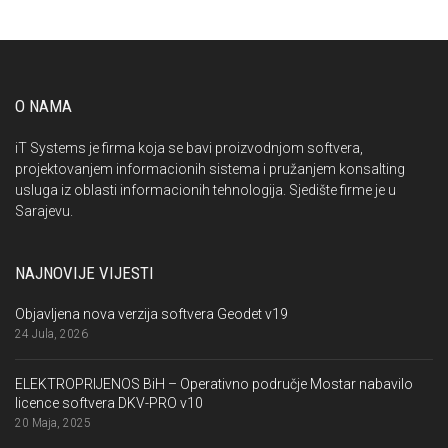
O NAMA
iT Systems je firma koja se bavi proizvodnjom softvera,
projektovanjem informacionih sistema i pružanjem konsalting
usluga iz oblasti informacionih tehnologija. Sjedište firme je u
Sarajevu.
NAJNOVIJE VIJESTI
Objavljena nova verzija softvera Geodet v19
24 Jula, 2026
ELEKTROPRIJENOS BiH – Operativno područje Mostar nabavilo
licence softvera DKV-PRO v10
20 Maja, 2025