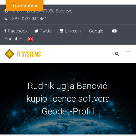
Translate »
Paromlinska 34, 71000 Sarajevo
+387 (0)33 941 461
Facebook
Twitter
LinkedIn
Google+
Youtube
Rudnik uglja Banovići
kupio licence softvera
Geodet-Profili