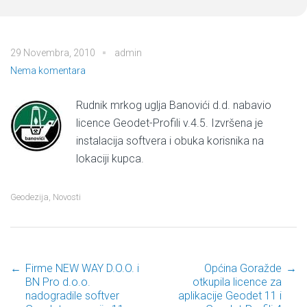
29 Novembra, 2010
admin
Nema komentara
Rudnik mrkog uglja Banovići d.d. nabavio
licence Geodet-Profili v.4.5. Izvršena je
instalacija softvera i obuka korisnika na
lokaciji kupca.
Geodezija
,
Novosti
←
Firme NEW WAY D.O.O. i
Općina Goražde
→
Post navigation
BN Pro d.o.o.
otkupila licence za
nadogradile softver
aplikacije Geodet 11 i