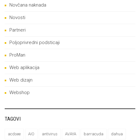
Novčana naknada
Novosti
Partneri
Poljoprivredni podsticaji
ProMan
Web aplikacija
Web dizajn
Webshop
TAGOVI
acdsee
AIO
antivirus
AVAYA
barracuda
dahua