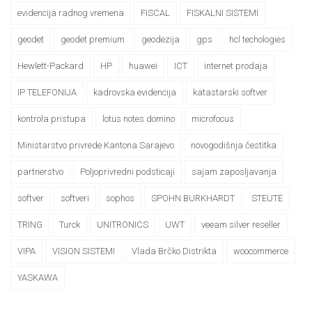
evidencija radnog vremena
FISCAL
FISKALNI SISTEMI
geodet
geodet premium
geodezija
gps
hcl techologies
Hewlett-Packard
HP
huawei
ICT
internet prodaja
IP TELEFONIJA
kadrovska evidencija
katastarski softver
kontrola pristupa
lotus notes domino
microfocus
Ministarstvo privrede Kantona Sarajevo
novogodišnja čestitka
partnerstvo
Poljoprivredni podsticaji
sajam zaposljavanja
softver
softveri
sophos
SPOHN BURKHARDT
STEUTE
TRING
Turck
UNITRONICS
UWT
veeam silver reseller
VIPA
VISION SISTEMI
Vlada Brčko Distrikta
woocommerce
YASKAWA