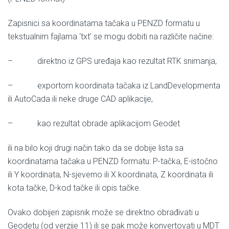
Zapisnici sa koordinatama tačaka u PENZD formatu u
tekstualnim fajlama ‘txt’ se mogu dobiti na različite načine:
– direktno iz GPS uređaja kao rezultat RTK snimanja,
– exportom koordinata tačaka iz LandDevelopmenta
ili AutoCada ili neke druge CAD aplikacije,
– kao rezultat obrade aplikacijom Geodet
ili na bilo koji drugi način tako da se dobije lista sa
koordinatama tačaka u PENZD formatu: P-tačka, E-istočno
ili Y koordinata, N-sjeverno ili X koordinata, Z koordinata ili
kota tačke, D-kod tačke ili opis tačke.
Ovako dobijen zapisnik može se direktno obrađivati u
Geodetu (od verzije 11) ili se pak može konvertovati u MDT