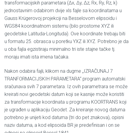
transformacijskih parametara (∆x, ∆y, ∆z, Rx, Ry, Rz, k)
jednostavnim odabirom dvije xls fajle sa koordinatama u
Gauss Krügerovoj projekciji na Besselovom elipsoidu i
WGS84 koordinatnom sistemu (bilo prostorne XYZ ili
geodetske Latituda-Longituda). Ove koordinate trebaju biti
u formatu 25. obrasca u poretku YXZ ili XYZ. Potrebno je da
u oba fajla egzistiraju minimalno tri iste stajne tačke tj.
moraju imati ista imena tačaka.
Nakon odabira fajli, klikom na dugme „IZRAČUNAJ 7
TRANFORMACIJSKIH PARAMETARA“ program automatski
sračunava svih 7 parametara. Iz ovih parametrara se može
kreirati novi geodetski datum koji se kasnije može koristiti
za transformacije koordinata u programu KOORTRANS koji
je ugrađen u aplikaciju Geodet. Za kreiranje novog datuma
potrebno je unijeti kod datuma (tri do pet znakova), opisni
naziv datuma, a kod elipsoida BR je predefinisan i on se
odnosi na elipsoid Bessel 1841.