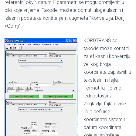
referentni okvir, datum ili parametri se mogu promijeniti u
bilo koje vrijeme. Takođe, možete obrnuti uloge ulaznih i
izlaznih podataka korištenjem dugmeta “Konverzija: Donji -
>Gornji”.
KORDTRANS se
takođe može koristiti
za efikasnu konverziju
velikog broja
koordinata zapisanih u
tekstualnim fajla.
Format fajli je vrlo
jednostavana.
Zaglavlje fajla u više
linija definiše
koordinatni sistem i
datum koordinata
koje su snimljene