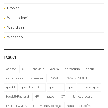
ProMan
Web aplikacija
Web dizajn
Webshop
TAGOVI
acdsee
AIO
antivirus
AVAYA
barracuda
dahua
evidencija radnog vremena
FISCAL
FISKALNI SISTEMI
geodet
geodet premium
geodezija
gps
hcl techologies
Hewlett-Packard
HP
huawei
ICT
internet prodaja
IP TELEFONIJA
kadrovska evidencija
katastarski softver