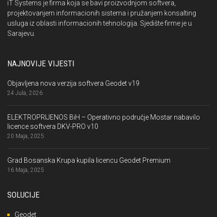
iT Systems je firma koja se bavi proizvodnjom softvera,
projektovanjem informacionih sistema i pružanjem konsalting
usluga iz oblasti informacionih tehnologija. Sjedište firme je u
Sarajevu.
NAJNOVIJE VIJESTI
Objavljena nova verzija softvera Geodet v19
24 Jula, 2026
ELEKTROPRIJENOS BiH – Operativno područje Mostar nabavilo
licence softvera DKV-PRO v10
20 Maja, 2025
Grad Bosanska Krupa kupila licencu Geodet Premium
16 Maja, 2025
SOLUCIJE
Geodet