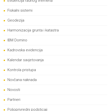
Evidencija radnog vremena
Fiskalni sistemi
Geodezija
Harmonizacija grunta i katastra
IBM Domino
Kadrovska evidencija
Kalendar savjetovanja
Kontrola pristupa
Novčana naknada
Novosti
Partneri
Poljoprivredni podsticaji