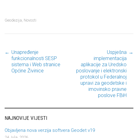
Geodezija
,
Novosti
←
Unapređenje
Uspješna
→
Post navigation
funkcionalnosti SESP
implementacija
sistema i Web stranice
aplikacije za Uredsko
Općine Živinice
poslovanje i elektronski
protokol u Federalnoj
upravi za geodetske i
imovinsko pravne
poslove FBiH
NAJNOVIJE VIJESTI
Objavljena nova verzija softvera Geodet v19
24 Jula, 2026