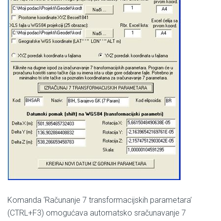
Komanda ‘Računanje 7 transformacijskih parametara’
(CTRL+F3) omogućava automatsko sračunavanje 7