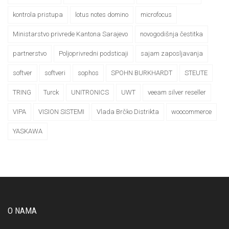
kontrola pristupa
lotus notes domino
microfocus
Ministarstvo privrede Kantona Sarajevo
novogodišnja čestitka
partnerstvo
Poljoprivredni podsticaji
sajam zaposljavanja
softver
softveri
sophos
SPOHN BURKHARDT
STEUTE
TRING
Turck
UNITRONICS
UWT
veeam silver reseller
VIPA
VISION SISTEMI
Vlada Brčko Distrikta
woocommerce
YASKAWA
O NAMA