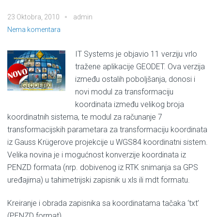
23 Oktobra, 2010
admin
Nema komentara
IT Systems je objavio 11 verziju vrlo
tražene aplikacije GEODET. Ova verzija
između ostalih poboljšanja, donosi i
novi modul za transformaciju
koordinata između velikog broja
koordinatnih sistema, te modul za računanje 7
transformacijskih parametara za transformaciju koordinata
iz Gauss Krügerove projekcije u WGS84 koordinatni sistem.
Velika novina je i mogućnost konverzije koordinata iz
PENZD formata (nrp. dobivenog iz RTK snimanja sa GPS
uređajima) u tahimetrijski zapisnik u xls ili mdt formatu.
Kreiranje i obrada zapisnika sa koordinatama tačaka ‘txt’
(PENZD format)