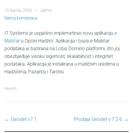
10 Aprila, 2006
admin
Nema komentara
IT Systems je uspješno implemetirao novu aplikaciju
e-
Matičar
u Općini Hadžići. Aplikacija i baza e-Matičar
podataka je bazirana na Lotus Domino platformi
, što joj
obezbjeđuje visoku sigurnost, skalabilnost i integritet
podataka. Aplikacija je instalirana u matičnim uredima u
Hadžićima, Pazariću i Tarčinu.
Novosti
←
Geodet v7.1
Prodaja Geodet v.7.2.6
→
Post navigation