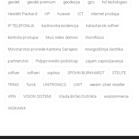
geodet
geodet premium
geodezija
gps
hcl techologies
Hewlett-Packard
HP
huawei
ICT
internet prodaja
IP TELEFONIJA
kadrovska evidencija
katastarski softver
kontrola pristupa
lotus notes domino
microfocus
Ministarstvo privrede Kantona Sarajevo
novogodišnja čestitka
partnerstvo
Poljoprivredni podsticaji
sajam zaposljavanja
softver
softveri
sophos
SPOHN BURKHARDT
STEUTE
TRING
Turck
UNITRONICS
UWT
veeam silver reseller
VIPA
VISION SISTEMI
Vlada Brčko Distrikta
woocommerce
YASKAWA