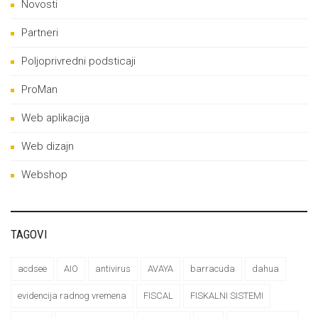
Novosti
Partneri
Poljoprivredni podsticaji
ProMan
Web aplikacija
Web dizajn
Webshop
TAGOVI
acdsee
AIO
antivirus
AVAYA
barracuda
dahua
evidencija radnog vremena
FISCAL
FISKALNI SISTEMI