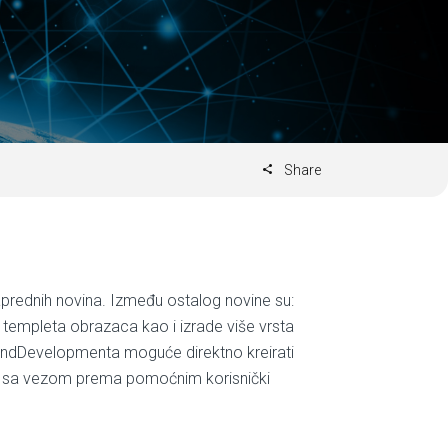
Share
aprednih novina. Između ostalog novine su:
 templeta obrazaca kao i izrade više vrsta
z LandDevelopmenta moguće direktno kreirati
ata sa vezom prema pomoćnim korisnički