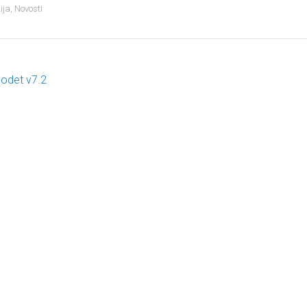
ija
,
Novosti
odet v7.2
ost navigation