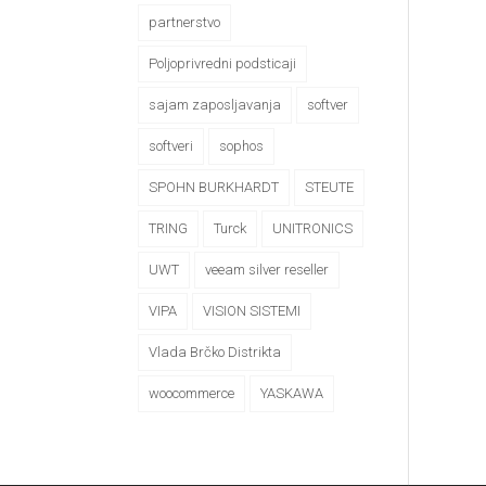
partnerstvo
Poljoprivredni podsticaji
sajam zaposljavanja
softver
softveri
sophos
SPOHN BURKHARDT
STEUTE
TRING
Turck
UNITRONICS
UWT
veeam silver reseller
VIPA
VISION SISTEMI
Vlada Brčko Distrikta
woocommerce
YASKAWA