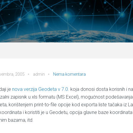
vembra, 2005
admin
Nema komentara
aji je
nova verzija Geodeta v 7.0.
koja donosi dosta korisnih i n
rzalni zapisnik u xls formatu (MS Excel), mogućnost podešavanja
eta
, korištenjem print-to-file opcije kod exporta liste tačaka i
koordinata i koristiti je u Geodetu, opcija glavne baze koordin
anim bazama, itd.