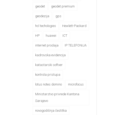
geodet
geodet premium
geodezija
gps
hcl techologies
Hewlett-Packard
HP
huawei
ICT
internet prodaja
IP TELEFONIJA
kadrovska evidencija
katastarski softver
kontrola pristupa
lotus notes domino
microfocus
Ministarstvo privrede Kantona
Sarajevo
novogodišnja čestitka