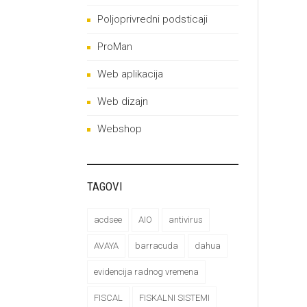
Poljoprivredni podsticaji
ProMan
Web aplikacija
Web dizajn
Webshop
TAGOVI
acdsee
AIO
antivirus
AVAYA
barracuda
dahua
evidencija radnog vremena
FISCAL
FISKALNI SISTEMI