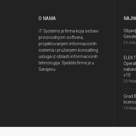
O NAMA
NAJNO
Objavl
iT Systems je firma koja se bavi
Geode
proizvodnjom softvera,
24 Jula
projektovanjem informacionih
sistema i pružanjem konsalting
usluga iz oblasti informacionih
ELEKT
tehnologija. Sjedište firme je u
Operat
Sarajevu.
nabavi
v10
20 Maja
Grad 
licen
16 Maja