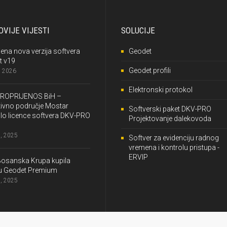
VIJE VIJESTI
SOLUCIJE
jena nova verzija softvera
Geodet
t v19
Geodet profili
, 2026
Elektronski protokol
ROPRIJENOS BiH –
ivno područje Mostar
Softverski paket DKV-PRO
lo licence softvera DKV-PRO
Projektovanje dalekovoda
, 2025
Softver za evidenciju radnog
vremena i kontrolu pristupa -
ERVIP
Bosanska Krupa kupila
cu Geodet Premium
, 2025