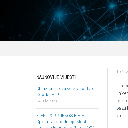
16 No
NAJNOVIJE VIJESTI
U prod
Objavljena nova verzija softvera
unive
Geodet v19
templ
24 Jula, 2026
bazu 
kreir
ELEKTROPRIJENOS BiH –
Operativno područje Mostar
nabavilo licence softvera DKV-