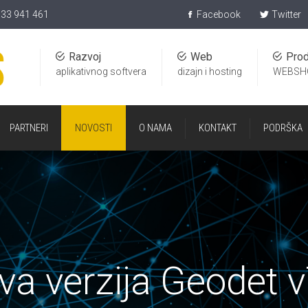
)33 941 461
Facebook
Twitter
Razvoj
Web
Prod
aplikativnog softvera
dizajn i hosting
WEBSH
PARTNERI
NOVOSTI
O NAMA
KONTAKT
PODRŠKA
va verzija Geodet v