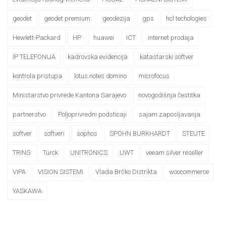
geodet
geodet premium
geodezija
gps
hcl techologies
Hewlett-Packard
HP
huawei
ICT
internet prodaja
IP TELEFONIJA
kadrovska evidencija
katastarski softver
kontrola pristupa
lotus notes domino
microfocus
Ministarstvo privrede Kantona Sarajevo
novogodišnja čestitka
partnerstvo
Poljoprivredni podsticaji
sajam zaposljavanja
softver
softveri
sophos
SPOHN BURKHARDT
STEUTE
TRING
Turck
UNITRONICS
UWT
veeam silver reseller
VIPA
VISION SISTEMI
Vlada Brčko Distrikta
woocommerce
YASKAWA