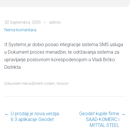
30 Septembra, 2005
admin
Nema komentara
It Systems je dobio posao integracije sistema SMS usluga
u Dokument proces menadžer, te održavanja sistema za
upravljanje poslovnom korespodencijom u Vladi Brčko
Distrikta.
Dokument menadžment sistem
,
Novosti
←
U prodaji je nova verzija
Geodet kupile firme
→
Post navigation
6.3 aplikacije Geodet
SAAD-KOMERC i
MITTAL STEEL