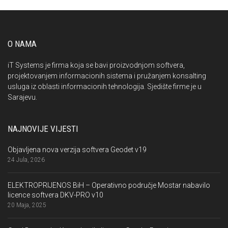
O NAMA
iT Systems je firma koja se bavi proizvodnjom softvera,
projektovanjem informacionih sistema i pružanjem konsalting
usluga iz oblasti informacionih tehnologija. Sjedište firme je u
Sarajevu.
NAJNOVIJE VIJESTI
Objavljena nova verzija softvera Geodet v19
24 Jula, 2026
ELEKTROPRIJENOS BiH – Operativno područje Mostar nabavilo
licence softvera DKV-PRO v10
20 Maja, 2025