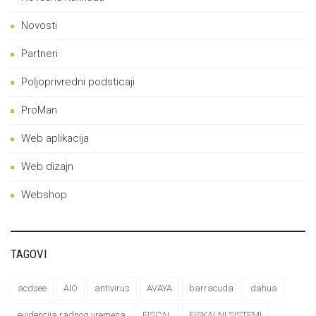
Novosti
Partneri
Poljoprivredni podsticaji
ProMan
Web aplikacija
Web dizajn
Webshop
TAGOVI
acdsee
AIO
antivirus
AVAYA
barracuda
dahua
evidencija radnog vremena
FISCAL
FISKALNI SISTEMI