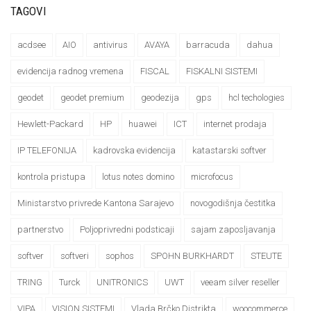
TAGOVI
acdsee
AIO
antivirus
AVAYA
barracuda
dahua
evidencija radnog vremena
FISCAL
FISKALNI SISTEMI
geodet
geodet premium
geodezija
gps
hcl techologies
Hewlett-Packard
HP
huawei
ICT
internet prodaja
IP TELEFONIJA
kadrovska evidencija
katastarski softver
kontrola pristupa
lotus notes domino
microfocus
Ministarstvo privrede Kantona Sarajevo
novogodišnja čestitka
partnerstvo
Poljoprivredni podsticaji
sajam zaposljavanja
softver
softveri
sophos
SPOHN BURKHARDT
STEUTE
TRING
Turck
UNITRONICS
UWT
veeam silver reseller
VIPA
VISION SISTEMI
Vlada Brčko Distrikta
woocommerce