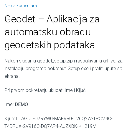
Nema komentara
Geodet – Aplikacija za
automatsku obradu
geodetskih podataka
Nakon skidanja geodet_setup.zip i raspakivanja arhive, za
instalaciju programa pokrenuti Setup.exe i pratiti upute sa
ekrana.
Pri prvom pokretanju ukucati Ime i Ključ.
Ime:
DEMO
Ključ: 01AGUC-D7RYW0-MAFV80-C26QYW-TRCM4C-
T4DPUX-2V916C-DQ7AP4-AJZXBK-KH219M