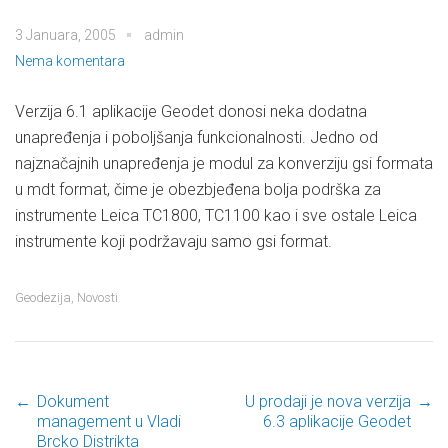
3 Januara, 2005
admin
Nema komentara
Verzija 6.1 aplikacije Geodet donosi neka dodatna
unapređenja i poboljšanja funkcionalnosti. Jedno od
najznačajnih unapređenja je modul za konverziju gsi formata
u mdt format, čime je obezbjeđena bolja podrška za
instrumente Leica TC1800, TC1100 kao i sve ostale Leica
instrumente koji podržavaju samo gsi format.
Geodezija
,
Novosti
←
Dokument
U prodaji je nova verzija
→
Post navigation
management u Vladi
6.3 aplikacije Geodet
Brcko Distrikta