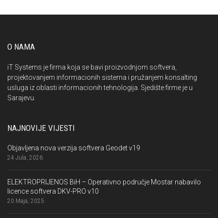
O NAMA
iT Systems je firma koja se bavi proizvodnjom softvera,
projektovanjem informacionih sistema i pružanjem konsalting
usluga iz oblasti informacionih tehnologija. Sjedište firme je u
Sarajevu.
NAJNOVIJE VIJESTI
Objavljena nova verzija softvera Geodet v19
24 Jula, 2026
ELEKTROPRIJENOS BiH – Operativno područje Mostar nabavilo
licence softvera DKV-PRO v10
20 Maja, 2025