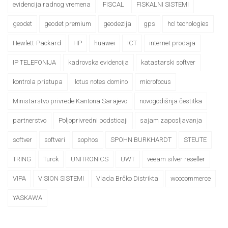
evidencija radnog vremena
FISCAL
FISKALNI SISTEMI
geodet
geodet premium
geodezija
gps
hcl techologies
Hewlett-Packard
HP
huawei
ICT
internet prodaja
IP TELEFONIJA
kadrovska evidencija
katastarski softver
kontrola pristupa
lotus notes domino
microfocus
Ministarstvo privrede Kantona Sarajevo
novogodišnja čestitka
partnerstvo
Poljoprivredni podsticaji
sajam zaposljavanja
softver
softveri
sophos
SPOHN BURKHARDT
STEUTE
TRING
Turck
UNITRONICS
UWT
veeam silver reseller
VIPA
VISION SISTEMI
Vlada Brčko Distrikta
woocommerce
YASKAWA