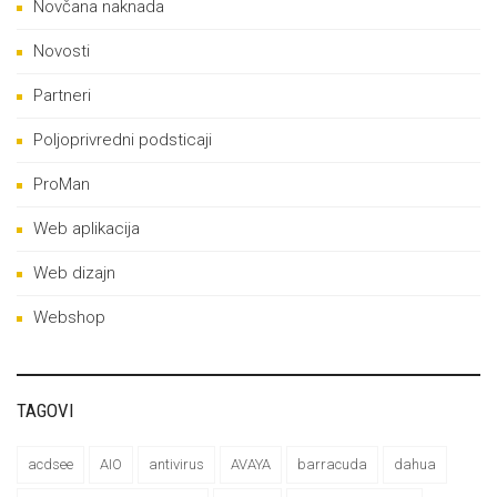
Novčana naknada
Novosti
Partneri
Poljoprivredni podsticaji
ProMan
Web aplikacija
Web dizajn
Webshop
TAGOVI
acdsee
AIO
antivirus
AVAYA
barracuda
dahua